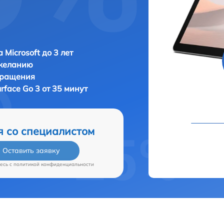
 Microsoft до 3 лет
 желанию
бращения
urface Go 3 от 35 минут
я со специалистом
Оставить заявку
есь c
политикой конфиденциальности