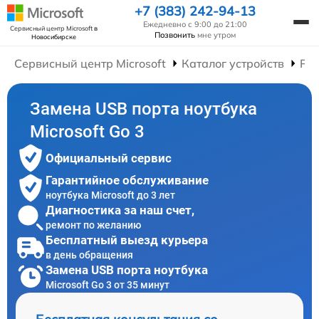
+7 (383) 242-94-13
Ежедневно с 9:00 до 21:00
Сервисный центр Microsoft
в
Позвонить
мне утром
Новосибирске
Сервисный центр Microsoft
Каталог устройств
Рем
Замена USB порта ноутбука
Microsoft Go 3
Официальный сервис
Гарантийное обслуживание
ноутбука Microsoft до 3 лет
Диагностика за наш счет,
ремонт по желанию
Бесплатный выезд курьера
в день обращения
Замена USB порта ноутбука
Microsoft Go 3 от 35 минут