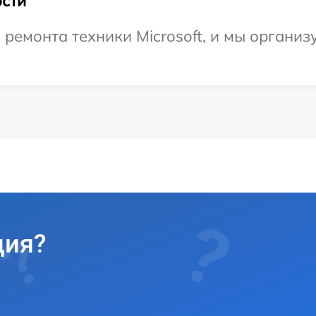
сти
емонта техники Microsoft, и мы организу
ция?